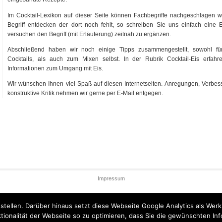
Im Cocktail-Lexikon auf dieser Seite können Fachbegriffe nachgeschlagen w
Begriff entdecken der dort noch fehlt, so schreiben Sie uns einfach eine
versuchen den Begriff (mit Erläuterung) zeitnah zu ergänzen.
Abschließend haben wir noch einige Tipps zusammengestellt, sowohl fü
Cocktails, als auch zum Mixen selbst. In der Rubrik Cocktail-Eis erfahr
Informationen zum Umgang mit Eis.
Wir wünschen Ihnen viel Spaß auf diesen Internetseiten. Anregungen, Verbe
konstruktive Kritik nehmen wir gerne per E-Mail entgegen.
Impressum
u stellen. Darüber hinaus setzt diese Webseite Google Analytics als We
nktionalität der Webseite so zu optimieren, dass Sie die gewünschten 