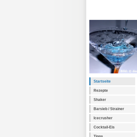
Startseite
Rezepte
Shaker
Barsieb / Strainer
Icecrusher
Cocktail-Eis
Tipps