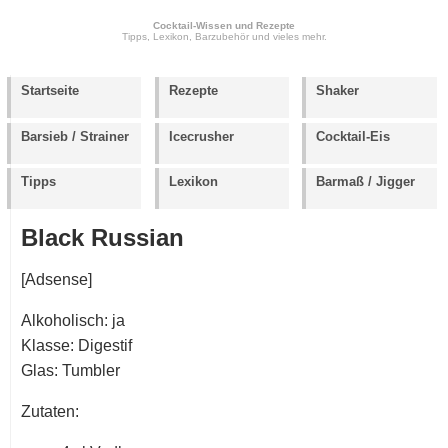
Cocktail-Wissen und Rezepte
Tipps, Lexikon, Barzubehör und vieles mehr.
Startseite
Rezepte
Shaker
Barsieb / Strainer
Icecrusher
Cocktail-Eis
Tipps
Lexikon
Barmaß / Jigger
Black Russian
[Adsense]
Alkoholisch: ja
Klasse: Digestif
Glas: Tumbler
Zutaten: