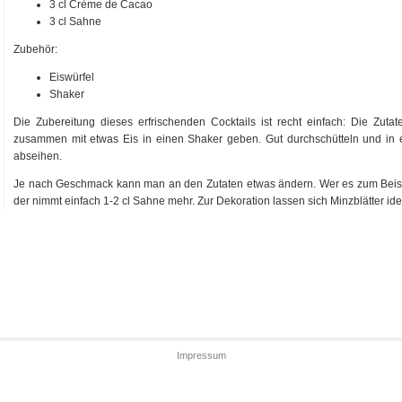
3 cl Crème de Cacao
3 cl Sahne
Zubehör:
Eiswürfel
Shaker
Die Zubereitung dieses erfrischenden Cocktails ist recht einfach: Die Zuta
zusammen mit etwas Eis in einen Shaker geben. Gut durchschütteln und in e
abseihen.
Je nach Geschmack kann man an den Zutaten etwas ändern. Wer es zum Beisp
der nimmt einfach 1-2 cl Sahne mehr. Zur Dekoration lassen sich Minzblätter id
Impressum