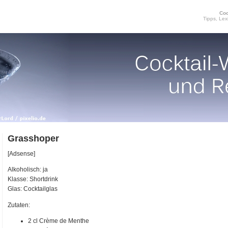
Coc
Tipps, Lex
Grasshoper
[Adsense]
Alkoholisch: ja
Klasse: Shortdrink
Glas: Cocktailglas
Zutaten:
2 cl Crème de Menthe