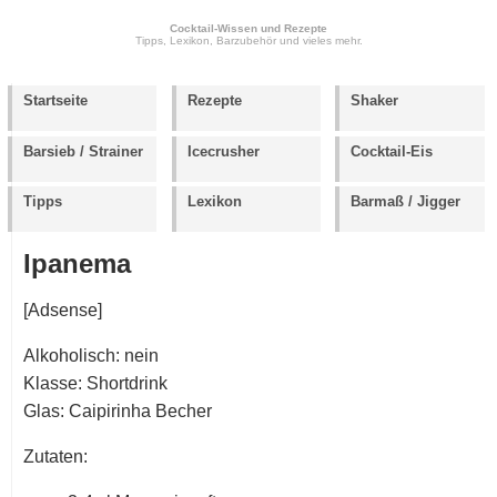
Cocktail-Wissen und Rezepte
Tipps, Lexikon, Barzubehör und vieles mehr.
Startseite
Rezepte
Shaker
Barsieb / Strainer
Icecrusher
Cocktail-Eis
Tipps
Lexikon
Barmaß / Jigger
Ipanema
[Adsense]
Alkoholisch: nein
Klasse: Shortdrink
Glas: Caipirinha Becher
Zutaten: