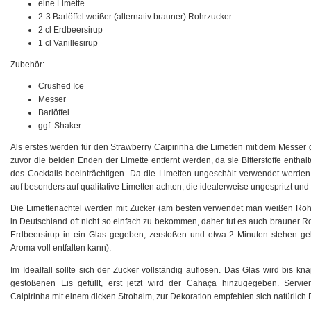
eine Limette
2-3 Barlöffel weißer (alternativ brauner) Rohrzucker
2 cl Erdbeersirup
1 cl Vanillesirup
Zubehör:
Crushed Ice
Messer
Barlöffel
ggf. Shaker
Als erstes werden für den Strawberry Caipirinha die Limetten mit dem Messer g
zuvor die beiden Enden der Limette entfernt werden, da sie Bitterstoffe enth
des Cocktails beeinträchtigen. Da die Limetten ungeschält verwendet werden,
auf besonders auf qualitative Limetten achten, die idealerweise ungespritzt und
Die Limettenachtel werden mit Zucker (am besten verwendet man weißen Rohrz
in Deutschland oft nicht so einfach zu bekommen, daher tut es auch brauner Ro
Erdbeersirup in ein Glas gegeben, zerstoßen und etwa 2 Minuten stehen ge
Aroma voll entfalten kann).
Im Idealfall sollte sich der Zucker vollständig auflösen. Das Glas wird bis k
gestoßenen Eis gefüllt, erst jetzt wird der Cahaça hinzugegeben. Servier
Caipirinha mit einem dicken Strohalm, zur Dekoration empfehlen sich natürlich