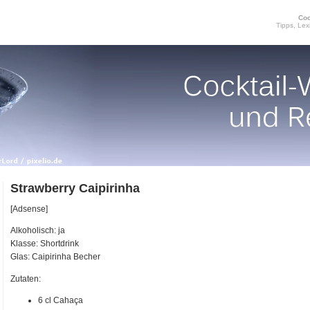
Coc
Tipps, Lex
Strawberry Caipirinha
[Adsense]
Alkoholisch: ja
Klasse: Shortdrink
Glas: Caipirinha Becher
Zutaten:
6 cl Cahaça