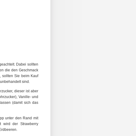
eachtelt. Dabei sollten
alten die den Geschmack
 sollten Sie beim Kauf
 unbehandelt sind.
ucker, dieser ist aber
hrzucker), Vanille- und
lassen (damit sich das
napp unter den Rand mit
t wird der Strawberry
 Erdbeeren.