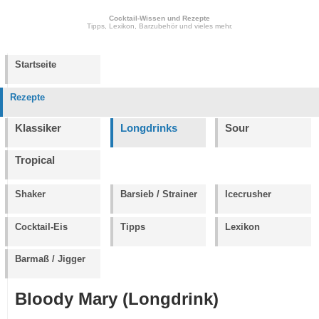
Cocktail-Wissen und Rezepte
Tipps, Lexikon, Barzubehör und vieles mehr.
Startseite
Rezepte
Klassiker
Longdrinks
Sour
Tropical
Shaker
Barsieb / Strainer
Icecrusher
Cocktail-Eis
Tipps
Lexikon
Barmaß / Jigger
Bloody Mary (Longdrink)