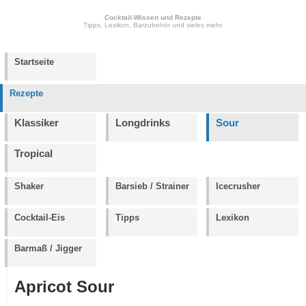
Cocktail-Wissen und Rezepte
Tipps, Lexikon, Barzubehör und vieles mehr.
Startseite
Rezepte
Klassiker
Longdrinks
Sour
Tropical
Shaker
Barsieb / Strainer
Icecrusher
Cocktail-Eis
Tipps
Lexikon
Barmaß / Jigger
Apricot Sour